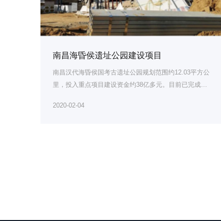
南昌海昏侯遗址公园建设项目
南昌汉代海昏侯国考古遗址公园规划范围约12.03平方公
里，投入重点项目建设资金约38亿多元。目前已完成遗
址公...
2020-02-04